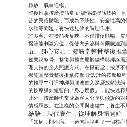
釋放、氣血通暢。
整復推拿按摩撥筋堂
 延續傳統撥筋技術，
苦的民俗體驗，而成為系統性、安全性高的
水腫等問題，有快速見效的調理作用。
許多客戶在撥筋後反映，不僅排便順暢、皮
撥筋能刺激穴位，促使內分泌與荷爾蒙達到
五、身心安頓：撥筋堂整骨整復推
如果說整骨、整復與推拿屬於結構與經絡層
理支持的全人照護方式。在撥筋堂，按摩不
撥筋堂整骨整復推拿按摩
 所設計的按摩療
的推壓中引導神經與腦波進入深層放鬆狀態
的按摩猶如短暫的「身心度假」，能快速釋
此外，按摩師也常成為客人分享與傾訴的對
情感釋放。在這樣的空間與連結中，養生不
結語：現代養生，從理解身體開始
「知病，則不病。」這句話說明了一個核心