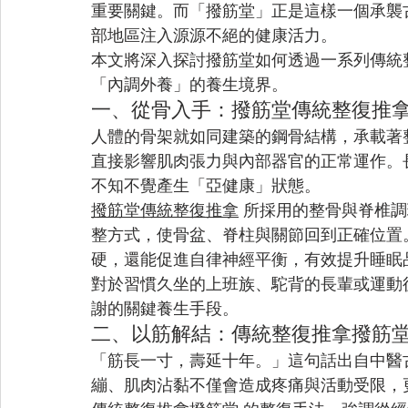
重要關鍵。而「撥筋堂」正是這樣一個承襲
部地區注入源源不絕的健康活力。
本文將深入探討撥筋堂如何透過一系列傳統
「內調外養」的養生境界。
一、從骨入手：撥筋堂傳統整復推
人體的骨架就如同建築的鋼骨結構，承載著
直接影響肌肉張力與內部器官的正常運作。
不知不覺產生「亞健康」狀態。
撥筋堂傳統整復推拿
 所採用的整骨與脊椎
整方式，使骨盆、脊柱與關節回到正確位置
硬，還能促進自律神經平衡，有效提升睡眠
對於習慣久坐的上班族、駝背的長輩或運動
謝的關鍵養生手段。
二、以筋解結：傳統整復推拿撥筋
「筋長一寸，壽延十年。」這句話出自中醫
繃、肌肉沾黏不僅會造成疼痛與活動受限，