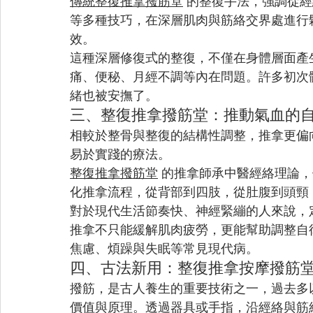
傳統整復推拿撥筋堂
 的整復手法，強調從
等多種技巧，在深層肌肉與筋絡交界處進行
效。
這種深層修復式的整復，不僅在身體層面產
痛、便秘、月經不調等內在問題。許多初次
緒也被安撫了。
三、整復推拿撥筋堂：推動氣血的
相較於整骨與整復的結構性調整，推拿更偏
易於實踐的療法。
整復推拿撥筋堂
 的推拿師承中醫經絡理論
化推拿流程，從背部到四肢，從肚腹到頭頸
對於現代生活節奏快、神經緊繃的人來說，
推拿不只能緩解肌肉疲勞，更能幫助調整自
焦慮、煩躁與失眠等常見現代病。
四、古法新用：整復推拿按摩撥筋
撥筋，是古人養生的重要技術之一，過去多
價值與原理。透過器具或手指，沿經絡與筋