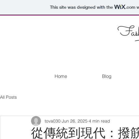
This site was designed with the
.com
w
Fash
Home
Blog
All Posts
tova030
Jun 26, 2025
4 min read
從傳統到現代：撥